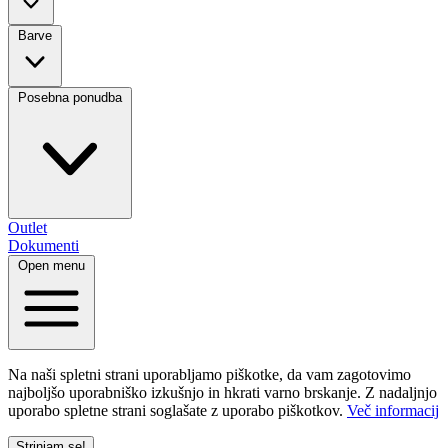
Barve
Posebna ponudba
Outlet
Dokumenti
Open menu
Na naši spletni strani uporabljamo piškotke, da vam zagotovimo
najboljšo uporabniško izkušnjo in hkrati varno brskanje. Z nadaljnjo
uporabo spletne strani soglašate z uporabo piškotkov.
Več informacij
Strinjam se!