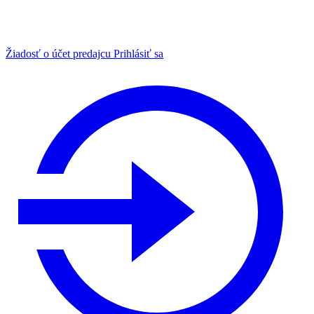
Žiadosť o účet predajcu
Prihlásiť sa