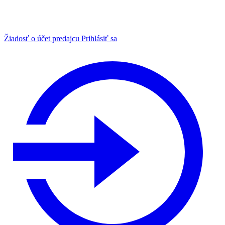
Žiadosť o účet predajcu
Prihlásiť sa