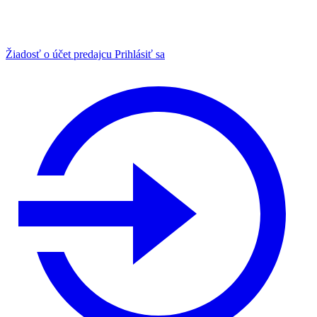
Žiadosť o účet predajcu
Prihlásiť sa