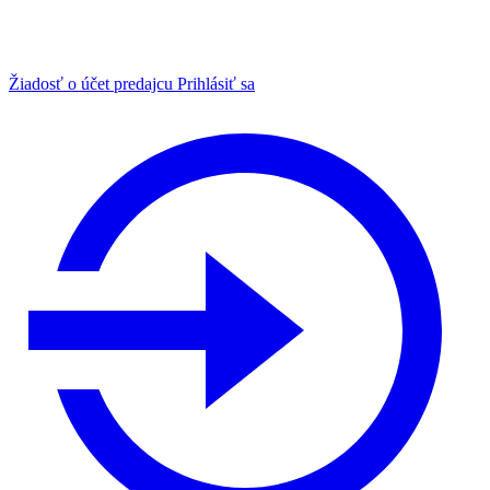
Žiadosť o účet predajcu
Prihlásiť sa