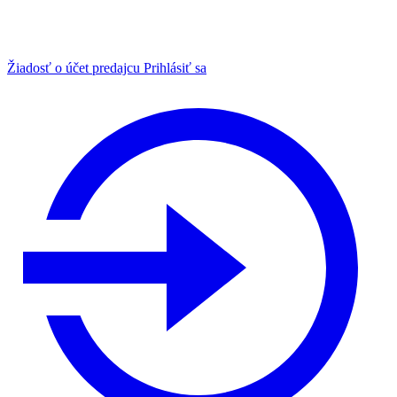
Žiadosť o účet predajcu
Prihlásiť sa