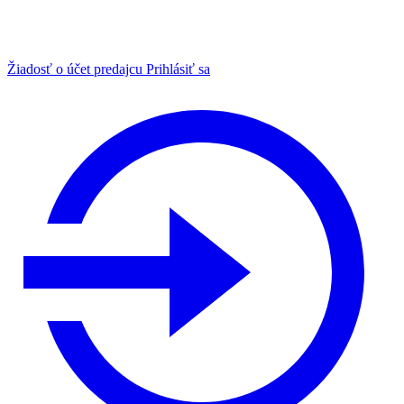
Žiadosť o účet predajcu
Prihlásiť sa