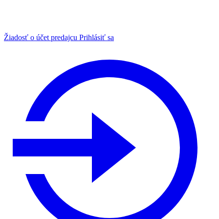
Žiadosť o účet predajcu
Prihlásiť sa