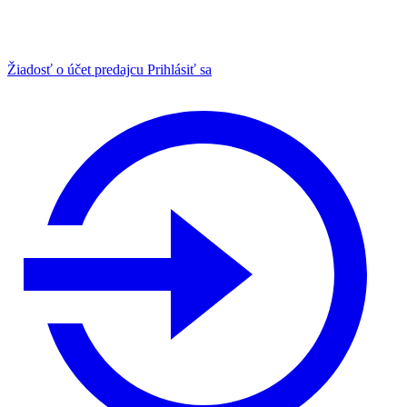
Žiadosť o účet predajcu
Prihlásiť sa