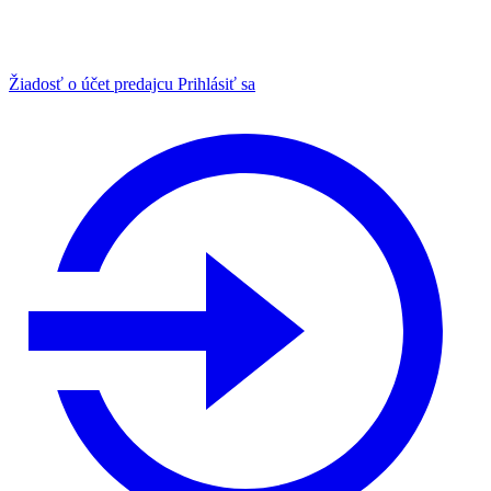
Žiadosť o účet predajcu
Prihlásiť sa