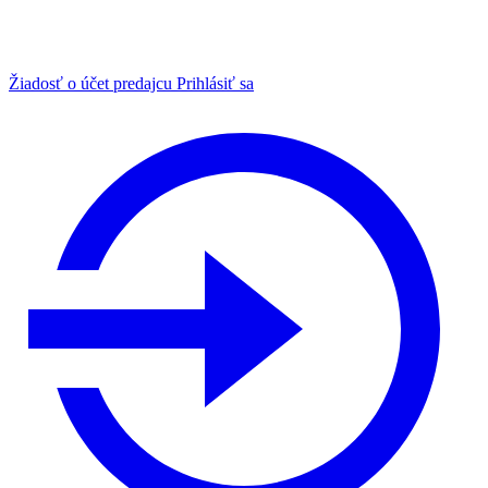
Žiadosť o účet predajcu
Prihlásiť sa