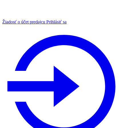
Žiadosť o účet predajcu
Prihlásiť sa