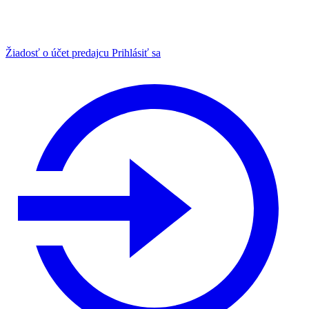
Žiadosť o účet predajcu
Prihlásiť sa