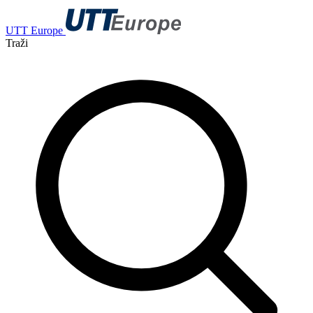
UTT Europe
Traži