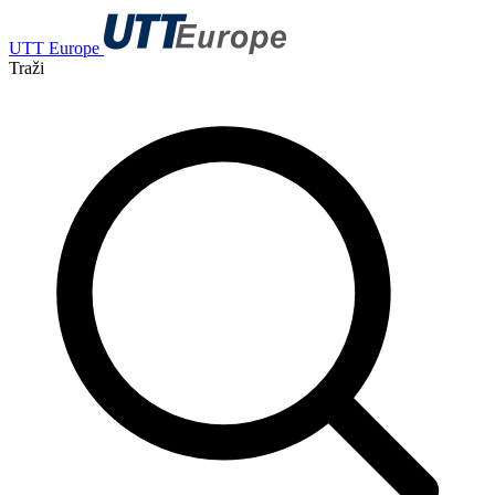
UTT Europe
Traži