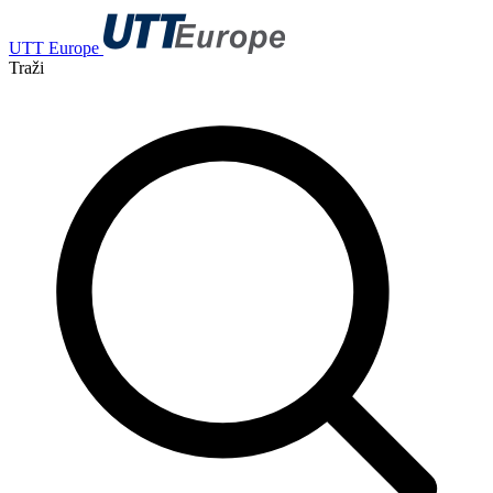
UTT Europe
Traži