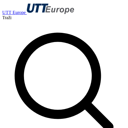
UTT Europe
Traži