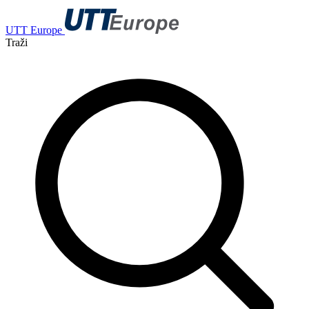
UTT Europe
Traži