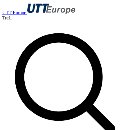
UTT Europe
Traži