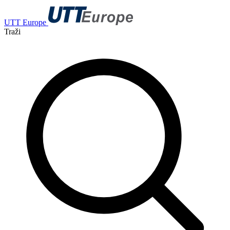
UTT Europe
Traži