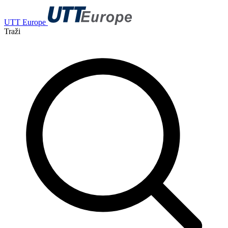
UTT Europe
Traži