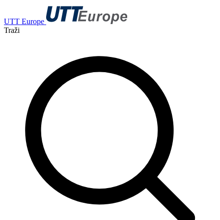
UTT Europe
Traži