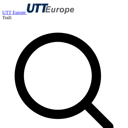
UTT Europe
Traži