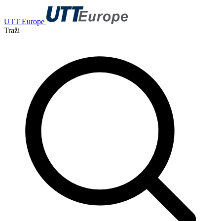
UTT Europe
Traži