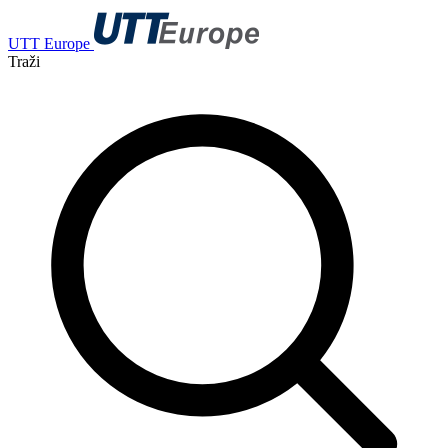
UTT Europe
Traži