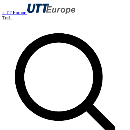
UTT Europe
Traži