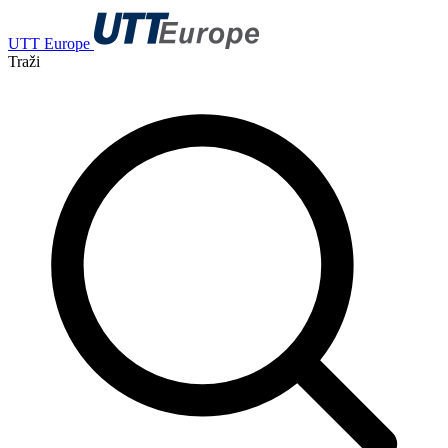
UTT Europe
Traži