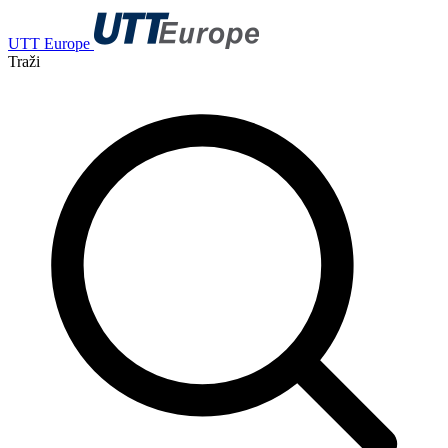
UTT Europe
Traži