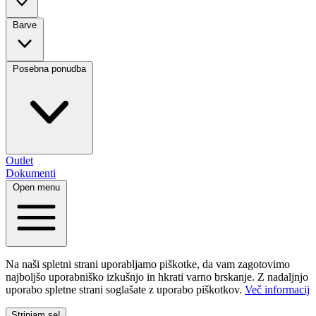
Barve
Posebna ponudba
Outlet
Dokumenti
Open menu
Na naši spletni strani uporabljamo piškotke, da vam zagotovimo
najboljšo uporabniško izkušnjo in hkrati varno brskanje. Z nadaljnjo
uporabo spletne strani soglašate z uporabo piškotkov.
Več informacij
Strinjam se!