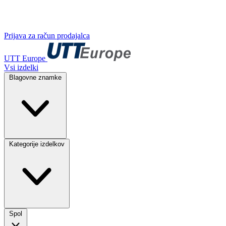
Prijava za račun prodajalca
UTT Europe
Vsi izdelki
Blagovne znamke
Kategorije izdelkov
Spol