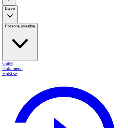
Barve
Posebna ponudba
Outlet
Dokumenti
Vpiši se