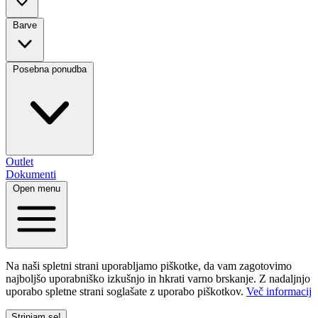
Barve
Posebna ponudba
Outlet
Dokumenti
Open menu
Na naši spletni strani uporabljamo piškotke, da vam zagotovimo
najboljšo uporabniško izkušnjo in hkrati varno brskanje. Z nadaljnjo
uporabo spletne strani soglašate z uporabo piškotkov.
Več informacij
Strinjam se!