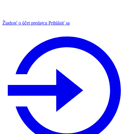
Žiadosť o účet predajcu
Prihlásiť sa