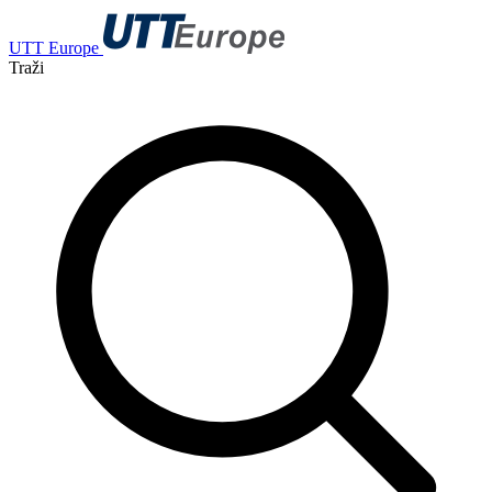
UTT Europe
Traži