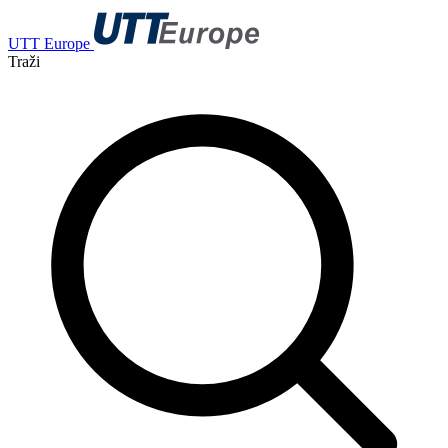
UTT Europe
Traži