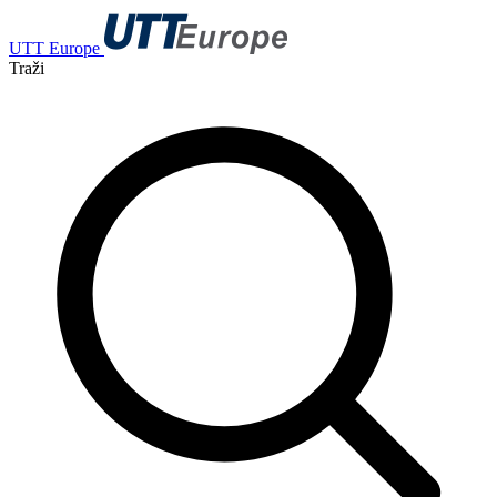
UTT Europe
Traži