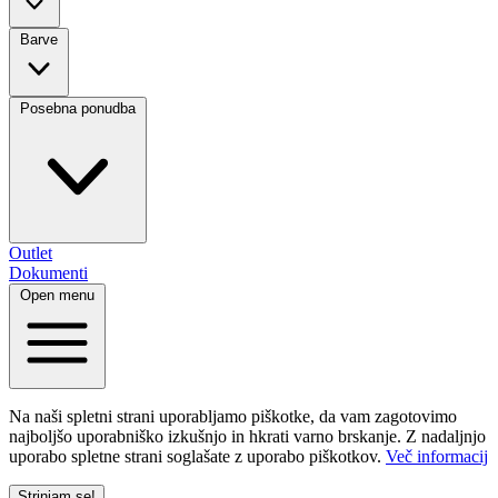
Barve
Posebna ponudba
Outlet
Dokumenti
Open menu
Na naši spletni strani uporabljamo piškotke, da vam zagotovimo
najboljšo uporabniško izkušnjo in hkrati varno brskanje. Z nadaljnjo
uporabo spletne strani soglašate z uporabo piškotkov.
Več informacij
Strinjam se!