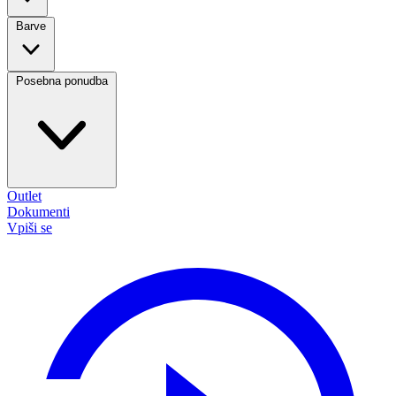
Barve
Posebna ponudba
Outlet
Dokumenti
Vpiši se