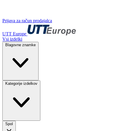
Prijava za račun prodajalca
UTT Europe
Vsi izdelki
Blagovne znamke
Kategorije izdelkov
Spol