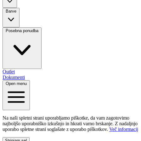
Barve
Posebna ponudba
Outlet
Dokumenti
Open menu
Na naši spletni strani uporabljamo piškotke, da vam zagotovimo
najboljšo uporabniško izkušnjo in hkrati varno brskanje. Z nadaljnjo
uporabo spletne strani soglašate z uporabo piškotkov.
Več informacij
Strinjam se!