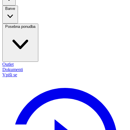
Barve
Posebna ponudba
Outlet
Dokumenti
Vpiši se