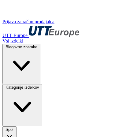
Prijava za račun prodajalca
UTT Europe
Vsi izdelki
Blagovne znamke
Kategorije izdelkov
Spol