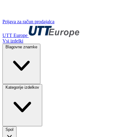
Prijava za račun prodajalca
UTT Europe
Vsi izdelki
Blagovne znamke
Kategorije izdelkov
Spol