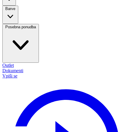
Barve
Posebna ponudba
Outlet
Dokumenti
Vpiši se