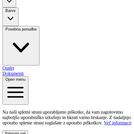
Barve
Posebna ponudba
Outlet
Dokumenti
Open menu
Na naši spletni strani uporabljamo piškotke, da vam zagotovimo
najboljšo uporabniško izkušnjo in hkrati varno brskanje. Z nadaljnjo
uporabo spletne strani soglašate z uporabo piškotkov.
Več informacij
Strinjam se!