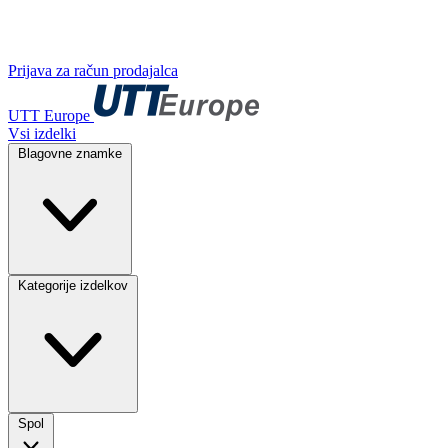
Prijava za račun prodajalca
UTT Europe
Vsi izdelki
Blagovne znamke
Kategorije izdelkov
Spol