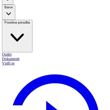
Barve
Posebna ponudba
Outlet
Dokumenti
Vpiši se