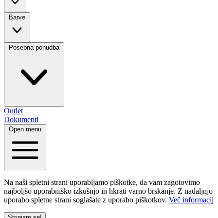
Barve
Posebna ponudba
Outlet
Dokumenti
Open menu
Na naši spletni strani uporabljamo piškotke, da vam zagotovimo
najboljšo uporabniško izkušnjo in hkrati varno brskanje. Z nadaljnjo
uporabo spletne strani soglašate z uporabo piškotkov.
Več informacij
Strinjam se!