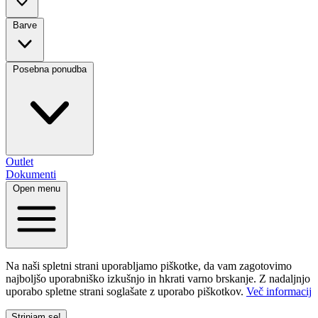
Barve
Posebna ponudba
Outlet
Dokumenti
Open menu
Na naši spletni strani uporabljamo piškotke, da vam zagotovimo
najboljšo uporabniško izkušnjo in hkrati varno brskanje. Z nadaljnjo
uporabo spletne strani soglašate z uporabo piškotkov.
Več informacij
Strinjam se!