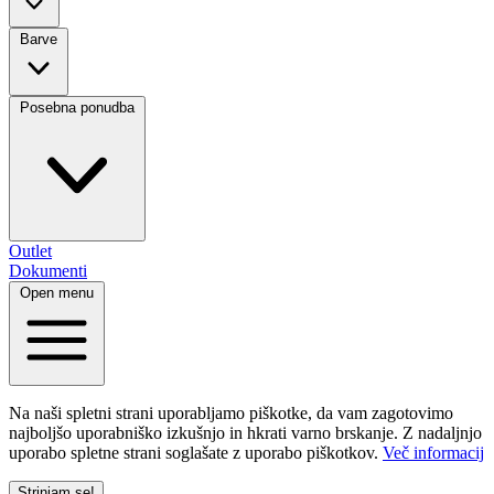
Barve
Posebna ponudba
Outlet
Dokumenti
Open menu
Na naši spletni strani uporabljamo piškotke, da vam zagotovimo
najboljšo uporabniško izkušnjo in hkrati varno brskanje. Z nadaljnjo
uporabo spletne strani soglašate z uporabo piškotkov.
Več informacij
Strinjam se!