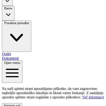
Barve
Posebna ponudba
Outlet
Dokumenti
Open menu
Na naši spletni strani uporabljamo piškotke, da vam zagotovimo
najboljšo uporabniško izkušnjo in hkrati varno brskanje. Z nadaljnjo
uporabo spletne strani soglašate z uporabo piškotkov.
Več informacij
Strinjam se!