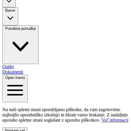
Barve
Posebna ponudba
Outlet
Dokumenti
Open menu
Na naši spletni strani uporabljamo piškotke, da vam zagotovimo
najboljšo uporabniško izkušnjo in hkrati varno brskanje. Z nadaljnjo
uporabo spletne strani soglašate z uporabo piškotkov.
Več informacij
Strinjam se!