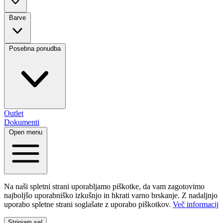
Barve
Posebna ponudba
Outlet
Dokumenti
Open menu
Na naši spletni strani uporabljamo piškotke, da vam zagotovimo
najboljšo uporabniško izkušnjo in hkrati varno brskanje. Z nadaljnjo
uporabo spletne strani soglašate z uporabo piškotkov.
Več informacij
Strinjam se!