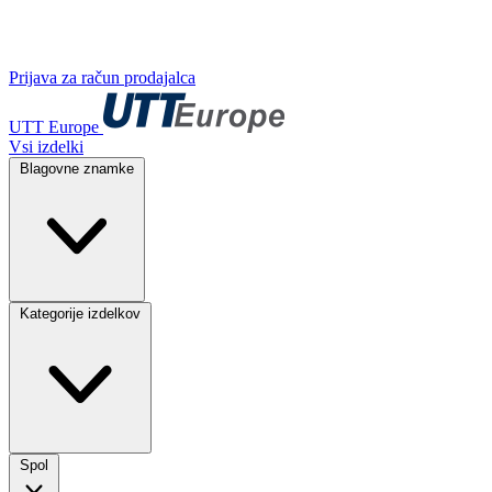
Prijava za račun prodajalca
UTT Europe
Vsi izdelki
Blagovne znamke
Kategorije izdelkov
Spol