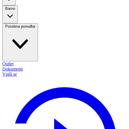
Barve
Posebna ponudba
Outlet
Dokumenti
Vpiši se