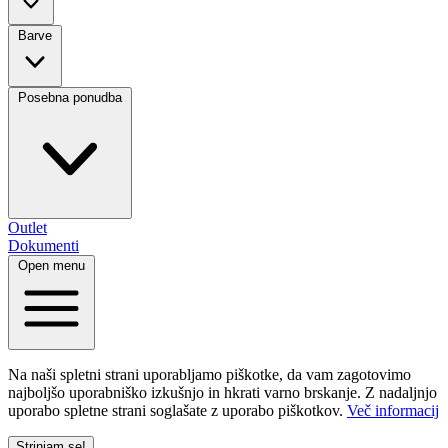
Barve
Posebna ponudba
Outlet
Dokumenti
Open menu
Na naši spletni strani uporabljamo piškotke, da vam zagotovimo
najboljšo uporabniško izkušnjo in hkrati varno brskanje. Z nadaljnjo
uporabo spletne strani soglašate z uporabo piškotkov.
Več informacij
Strinjam se!